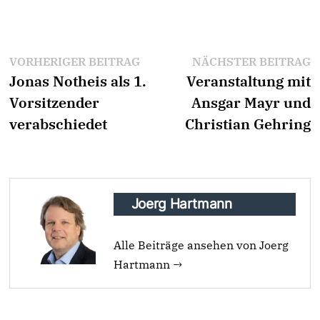
Beitragsnavigation
Vorheriger
N
VORHERIGER BEITRAG
NÄCHSTER BEITRAG
Jonas Notheis als 1.
Beitrag:
Veranstaltung mit
B
Vorsitzender
Ansgar Mayr und
verabschiedet
Christian Gehring
Joerg Hartmann
Alle Beiträge ansehen von Joerg
Hartmann →